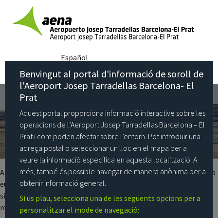
Categoria:
Com operem
Posted
8 de novembre de 2024
3 de desembre de 2024
Actuacions en carrers de rodatge
on
Español
Benvingut al portal d'informació de soroll de
La teva ubicació
l'Aeroport Josep Tarradellas Barcelona- El
Prat
Aquest portal proporciona informació interactive sobre les
operacions de l’Aeroport Josep Tarradellas Barcelona – El
Prat i com poden afectar sobre l’entorn. Pot introduir una
adreça postal o seleccionar un lloc en el mapa per a
veure la informació específica en aquesta localització. A
més, també és possible navegar de manera anònima per a
Amb motiu del procés de certificació de l’aeroport a la normativa
obtenir informació general.
europea CS ADR-DSN de EASA, és necessària la instal·lació d’un
sistema de doble alimentació per a les llums d’eix de carrers de
Si us plau, selecciona una de les següents opcions per a
rodatge essencials de l’aeroport.
personalitzar el mode de navegació: