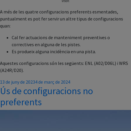
visor.
A més de les quatre configuracions preferents esmentades,
puntualment es pot fer servir un altre tipus de configuracions
quan:
Cal fer actuacions de manteniment preventives o
correctives en alguna de les pistes.
Es produeix alguna incidència en una pista.
Aquestes configuracions són les següents: ENL (A02/D06L) i WRS
(A24R/D20).
Posted
13 de juny de 2023
4 de març de 2024
Ús de configuracions no
on
preferents