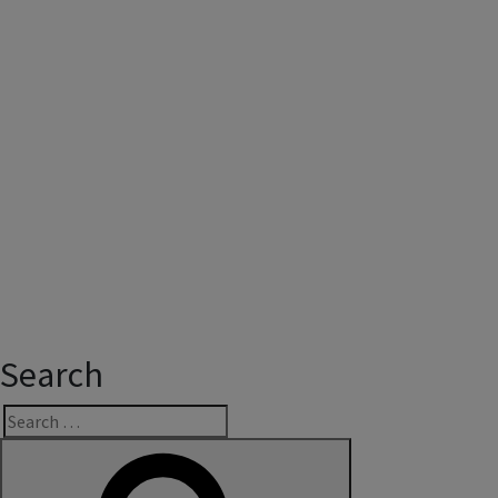
Search
Search
for: