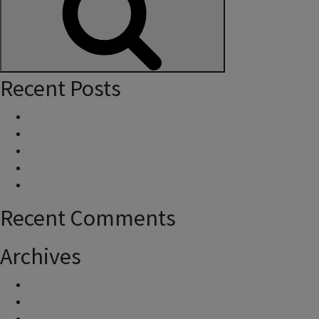
Search
Recent Posts
On em puc adreçar per fer consultes i presentar queixes?
Com es calcula?
Quants avions sobrevolen la meva zona?
Actuacions en carrers de rodatge
Quin és l’horari d’operativitat de l’aeroport?
Recent Comments
Archives
març 2025
novembre 2024
juliol 2023