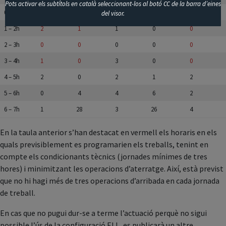
Pots activar els subtítols en català seleccionant-los al botó CC de la barra d’eines
0 – 1h
24
0
22
0
19
del visor.
1 – 2h
2
1
1
0
0
2 – 3h
0
0
0
0
0
3 – 4h
1
0
3
0
0
4 – 5h
2
0
2
1
2
5 – 6h
0
4
4
6
2
6 – 7h
1
28
3
26
4
En la taula anterior s’han destacat en vermell els horaris en els
quals previsiblement es programarien els treballs, tenint en
compte els condicionants tècnics (jornades mínimes de tres
hores) i minimitzant les operacions d’aterratge. Així, està previst
que no hi hagi més de tres operacions d’arribada en cada jornada
de treball.
En cas que no pugui dur-se a terme l’actuació perquè no sigui
possible l’ús de la configuració ELL, es publicarà un altre