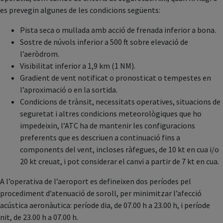
es prevegin algunes de les condicions següents:
Pista seca o mullada amb acció de frenada inferior a bona.
Sostre de núvols inferior a 500 ft sobre elevació de
l’aeròdrom.
Visibilitat inferior a 1,9 km (1 NM).
Gradient de vent notificat o pronosticat o tempestes en
l’aproximació o en la sortida.
Condicions de trànsit, necessitats operatives, situacions de
seguretat i altres condicions meteorològiques que ho
impedeixin, l’ATC ha de mantenir les configuracions
preferents que es descriuen a continuació fins a
components del vent, incloses ràfegues, de 10 kt en cua i/o
20 kt creuat, i pot considerar el canvi a partir de 7 kt en cua.
A l’operativa de l’aeroport es defineixen dos períodes pel
procediment d’atenuació de soroll, per minimitzar l’afecció
acústica aeronàutica: període dia, de 07.00 h a 23.00 h, i període
nit, de 23.00 h a 07.00 h.