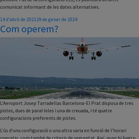
comunicat informant de les dates alternatives.
Posted
14 d'abril de 2021
29 de gener de 2024
Com operem?
on
L’Aeroport Josep Tarradellas Barcelona-El Prat disposa de tres
pistes, dues de paral·leles i una de creuada, i té quatre
configuracions preferents de pistes.
L’ús d’una configuració o una altra varia en funció de l’horari
operatiu, com també de criteris de seguretat. Així, quan hi hagi o