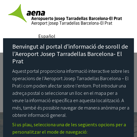
Com operem
Quines operacions sobrevolen la meva zona
Español
Benvingut al portal d'informació de soroll de
Com gestionem el soroll
La teva ubicació
l'Aeroport Josep Tarradellas Barcelona- El
Prat
Quins són els nivells de soroll
Aquest portal proporciona informació interactive sobre les
operacions de l’Aeroport Josep Tarradellas Barcelona – El
Estadístiques
Prat i com poden afectar sobre l’entorn. Pot introduir una
adreça postal o seleccionar un lloc en el mapa per a
veure la informació específica en aquesta localització. A
Preguntes freqüents
més, també és possible navegar de manera anònima per a
obtenir informació general.
Si us plau, selecciona una de les següents opcions per a
personalitzar el mode de navegació: