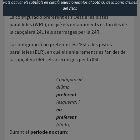
Pots activar els subtítols en català seleccionant-los al botó CC de la barra d’eines
Durant
el període diürn
:
del visor.
La configuració preferent és l’Oest a les pistes
paral·leles (WRL), en què els enlairaments es fan des de
la capçalera 24L i els aterratges per la 24R.
La configuració no preferent és l’Est a les pistes
paral·leles (ELR), en què els enlairaments es fan des de
la capçalera 06R i els aterratges per la 06L.
Configuració
diürna
preferent
(esquerra) i
no
preferent
(dreta).
Durant el
període nocturn
: