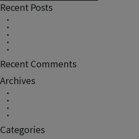
Search
Recent Posts
Actuación en calles de rodaje
¿Dónde puedo dirigirme para consultas y quejas?
¿Cuál es el horario de operatividad del aeropuerto?
¿Cómo se calcula?
Niveles de ruido en mi zona
Recent Comments
Archives
November 2024
July 2023
June 2023
April 2021
Categories