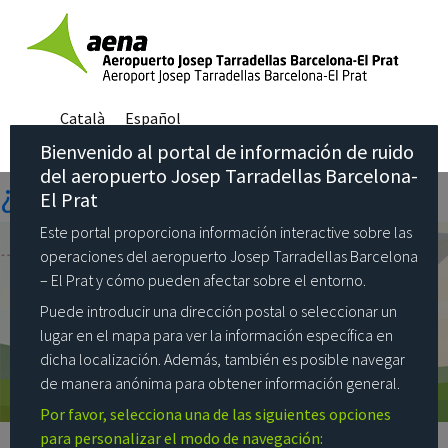
Category:
¿Qué
operaciones sobrevuelan
mi zona
Català
Español
Bienvenido al portal de información de ruido
Tu ubicación
Posted
April 14, 2021
October 25, 2024
del aeropuerto Josep Tarradellas Barcelona-
¿Cómo se calcula?
on
El Prat
Este portal proporciona información interactive sobre las
operaciones del aeropuerto Josep Tarradellas Barcelona
– El Prat y cómo pueden afectar sobre el entorno.
Puede introducir una dirección postal o seleccionar un
lugar en el mapa para ver la información específica en
dicha localización. Además, también es posible navegar
de manera anónima para obtener información general.
Por favor, selecciona una de las siguientes opciones
para personalizar el modo de navegación: