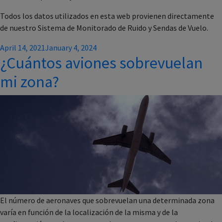
Todos los datos utilizados en esta web provienen directamente
de nuestro Sistema de Monitorado de Ruido y Sendas de Vuelo.
Posted
April 14, 2021
January 4, 2024
¿Cuántos aviones sobrevuelan
on
mi zona?
El número de aeronaves que sobrevuelan una determinada zona
varía en función de la localización de la misma y de la